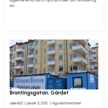
lägenheterna samt nya centraler och renovering
av…
READ MORE
Brantingsgatan, Gärdet
oskedi01
januari 3, 2012
Inga kommentarer