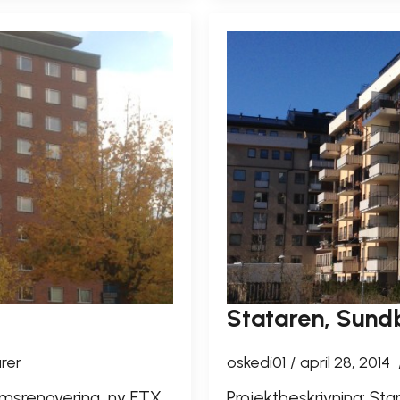
Stataren, Sund
rer
oskedi01
april 28, 2014
msrenovering, ny FTX
Projektbeskrivning: S