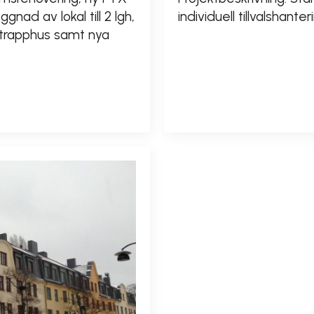
gnad av lokal till 2 lgh,
individuell tillvalshanter
v trapphus samt nya
READ MORE