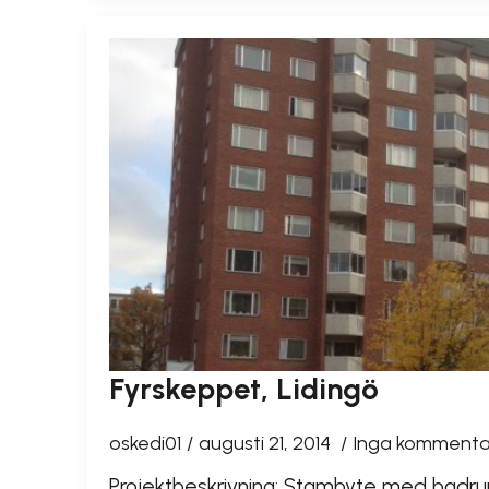
Fyrskeppet, Lidingö
oskedi01
augusti 21, 2014
Inga kommenta
Projektbeskrivning: Stambyte med badru