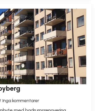
byberg
Inga kommentarer
tambyte med badrumsrenovering,