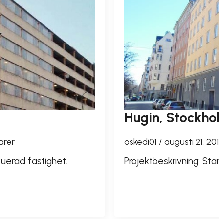
Hugin, Stockho
arer
oskedi01
augusti 21, 20
akuerad fastighet.
Projektbeskrivning: S
READ MORE