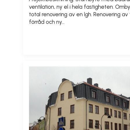
ventilation, ny el i hela fastigheten. Ombyg
total renovering av en lgh. Renovering a
förråd och ny…
READ MORE